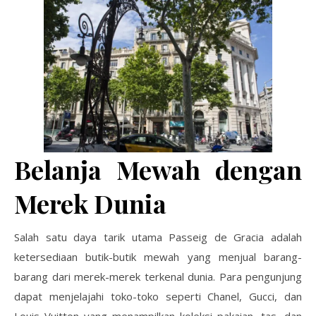
Belanja Mewah dengan
Merek Dunia
Salah satu daya tarik utama Passeig de Gracia adalah
ketersediaan butik-butik mewah yang menjual barang-
barang dari merek-merek terkenal dunia. Para pengunjung
dapat menjelajahi toko-toko seperti Chanel, Gucci, dan