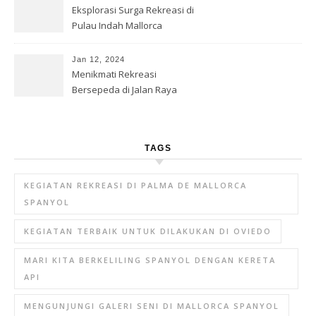
Eksplorasi Surga Rekreasi di
Pulau Indah Mallorca
Jan 12, 2024
Menikmati Rekreasi
Bersepeda di Jalan Raya
Anggur Rioja
TAGS
KEGIATAN REKREASI DI PALMA DE MALLORCA
SPANYOL
KEGIATAN TERBAIK UNTUK DILAKUKAN DI OVIEDO
MARI KITA BERKELILING SPANYOL DENGAN KERETA
API
MENGUNJUNGI GALERI SENI DI MALLORCA SPANYOL