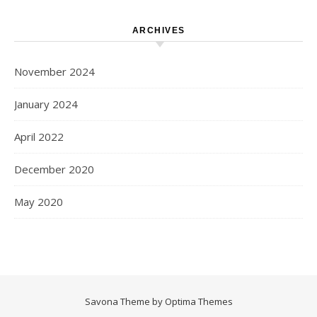
ARCHIVES
November 2024
January 2024
April 2022
December 2020
May 2020
Savona Theme by
Optima Themes