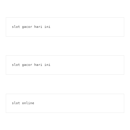
slot gacor hari ini
slot gacor hari ini
slot online