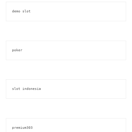
demo slot
poker
slot indonesia
premium303