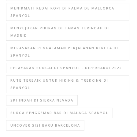
MENIKMATI KEDAI KOPI DI PALMA DE MALLORCA
SPANYOL
MENYEJUKAN PIKIRAN DI TAMAN TERINDAH DI
MADRID
MERASAKAN PENGALAMAN PERJALANAN KERETA DI
SPANYOL
PELAYARAN SUNGAI DI SPANYOL - DIPERBARUI 2022
RUTE TERBAIK UNTUK HIKING & TREKKING DI
SPANYOL
SKI INDAH DI SIERRA NEVADA
SURGA PENGGEMAR BAR DI MALAGA SPANYOL
UNCOVER SISI BARU BARCELONA