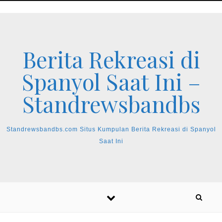
Skip to content
Berita Rekreasi di
Spanyol Saat Ini –
Standrewsbandbs
Standrewsbandbs.com Situs Kumpulan Berita Rekreasi di Spanyol
Saat Ini