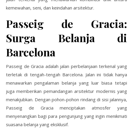
kemewahan, seni, dan keindahan arsitektur.
Passeig de Gracia:
Surga Belanja di
Barcelona
Passeig de Gracia adalah jalan perbelanjaan terkenal yang
terletak di tengah-tengah Barcelona. Jalan ini tidak hanya
menawarkan pengalaman belanja yang luar biasa tetapi
juga memberikan pemandangan arsitektur modernis yang
menakjubkan. Dengan pohon-pohon rindang di sisi jalannya,
Passeig de Gracia menciptakan atmosfer yang
menyenangkan bagi para pengunjung yang ingin menikmati
suasana belanja yang eksklusif.