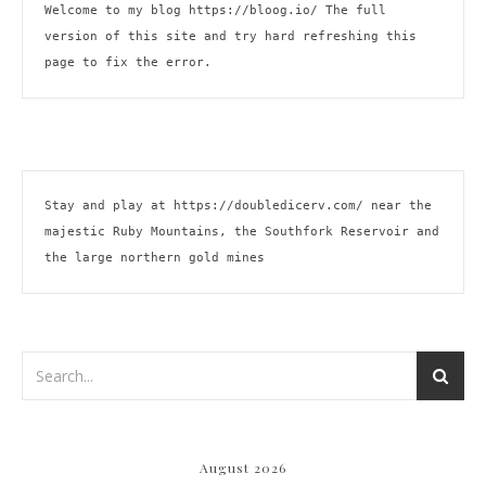
Welcome to my blog 
https://bloog.io/
 The full 
version of this site and try hard refreshing this 
page to fix the error.
Stay and play at 
https://doubledicerv.com/
 near the 
majestic Ruby Mountains, the Southfork Reservoir and 
the large northern gold mines
August 2026