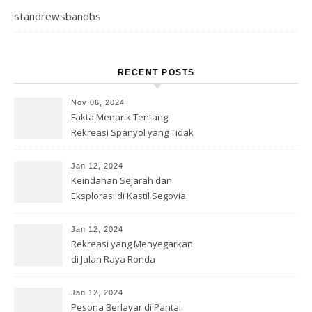
standrewsbandbs
RECENT POSTS
Nov 06, 2024
Fakta Menarik Tentang
Rekreasi Spanyol yang Tidak
Diketahui
Jan 12, 2024
Keindahan Sejarah dan
Eksplorasi di Kastil Segovia
Jan 12, 2024
Rekreasi yang Menyegarkan
di Jalan Raya Ronda
Jan 12, 2024
Pesona Berlayar di Pantai