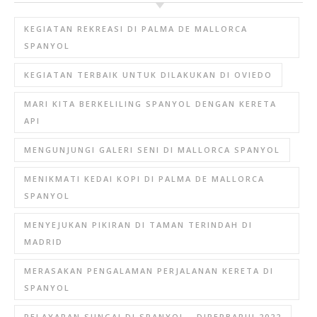
KEGIATAN REKREASI DI PALMA DE MALLORCA
SPANYOL
KEGIATAN TERBAIK UNTUK DILAKUKAN DI OVIEDO
MARI KITA BERKELILING SPANYOL DENGAN KERETA
API
MENGUNJUNGI GALERI SENI DI MALLORCA SPANYOL
MENIKMATI KEDAI KOPI DI PALMA DE MALLORCA
SPANYOL
MENYEJUKAN PIKIRAN DI TAMAN TERINDAH DI
MADRID
MERASAKAN PENGALAMAN PERJALANAN KERETA DI
SPANYOL
PELAYARAN SUNGAI DI SPANYOL - DIPERBARUI 2022