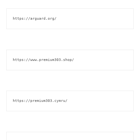
https://arguard.org/
https://www.premium303.shop/
https://premium303.cymru/