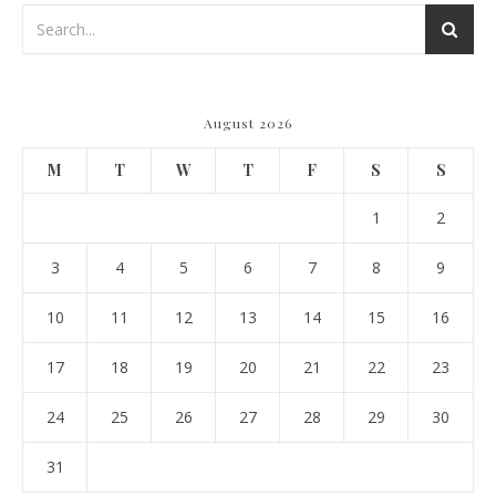
August 2026
M
T
W
T
F
S
S
1
2
3
4
5
6
7
8
9
10
11
12
13
14
15
16
17
18
19
20
21
22
23
24
25
26
27
28
29
30
31