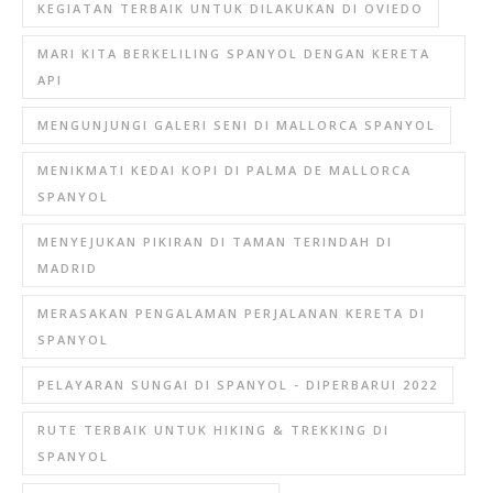
KEGIATAN TERBAIK UNTUK DILAKUKAN DI OVIEDO
MARI KITA BERKELILING SPANYOL DENGAN KERETA
API
MENGUNJUNGI GALERI SENI DI MALLORCA SPANYOL
MENIKMATI KEDAI KOPI DI PALMA DE MALLORCA
SPANYOL
MENYEJUKAN PIKIRAN DI TAMAN TERINDAH DI
MADRID
MERASAKAN PENGALAMAN PERJALANAN KERETA DI
SPANYOL
PELAYARAN SUNGAI DI SPANYOL - DIPERBARUI 2022
RUTE TERBAIK UNTUK HIKING & TREKKING DI
SPANYOL