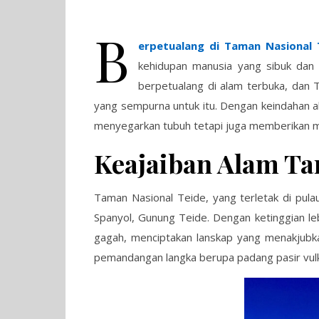
B
erpetualang di Taman Nasional 
kehidupan manusia yang sibuk dan 
berpetualang di alam terbuka, dan T
yang sempurna untuk itu. Dengan keindahan a
menyegarkan tubuh tetapi juga memberikan 
Keajaiban Alam Ta
Taman Nasional Teide, yang terletak di pulau
Spanyol, Gunung Teide. Dengan ketinggian leb
gagah, menciptakan lanskap yang menakjubka
pemandangan langka berupa padang pasir vulka