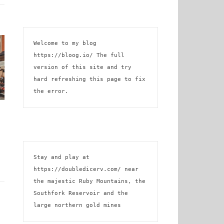
Welcome to my blog 
https://bloog.io/
 The full 
version of this site and try 
hard refreshing this page to fix 
the error.
Stay and play at 
https://doubledicerv.com/
 near 
the majestic Ruby Mountains, the 
Southfork Reservoir and the 
large northern gold mines