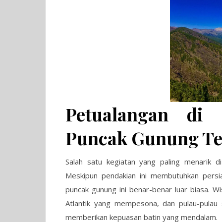
Petualangan di 
Puncak Gunung Te
Salah satu kegiatan yang paling menarik 
Meskipun pendakian ini membutuhkan persia
puncak gunung ini benar-benar luar biasa. 
Atlantik yang mempesona, dan pulau-pulau s
memberikan kepuasan batin yang mendalam.