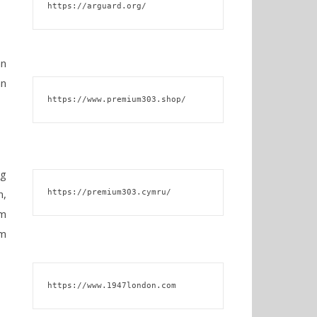
https://arguard.org/
an
an
https://www.premium303.shop/
ng
n,
https://premium303.cymru/
am
am
https://www.1947london.com