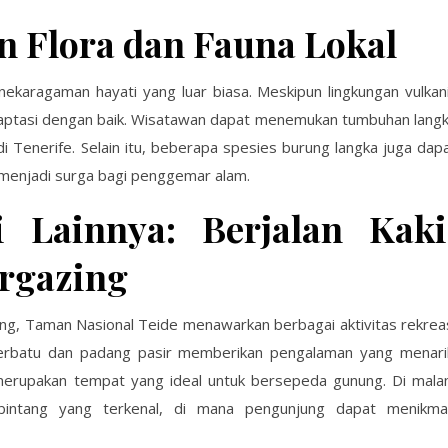
n Flora dan Fauna Lokal
karagaman hayati yang luar biasa. Meskipun lingkungan vulkan
radaptasi dengan baik. Wisatawan dapat menemukan tumbuhan lang
 Tenerife. Selain itu, beberapa spesies burung langka juga dap
 menjadi surga bagi penggemar alam.
i Lainnya: Berjalan Kaki
argazing
ung, Taman Nasional Teide menawarkan berbagai aktivitas rekrea
ap berbatu dan padang pasir memberikan pengalaman yang menari
ga merupakan tempat yang ideal untuk bersepeda gunung. Di mal
 bintang yang terkenal, di mana pengunjung dapat menikma