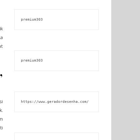
premium303
ik
ka
at
premium303
,
si
https://www.geradordesenha.com/
k.
am
ti