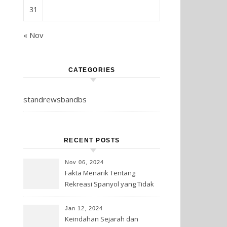
31
« Nov
CATEGORIES
standrewsbandbs
RECENT POSTS
Nov 06, 2024
Fakta Menarik Tentang
Rekreasi Spanyol yang Tidak
Diketahui
Jan 12, 2024
Keindahan Sejarah dan