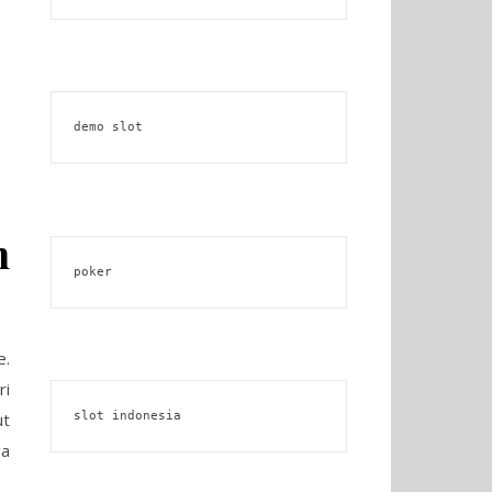
demo slot
n
poker
e.
ri
ut
slot indonesia
ga