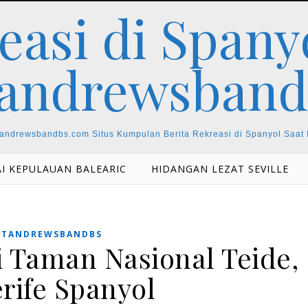
easi di Spanyo
tandrewsband
andrewsbandbs.com Situs Kumpulan Berita Rekreasi di Spanyol Saat 
I KEPULAUAN BALEARIC
HIDANGAN LEZAT SEVILLE
STANDREWSBANDBS
i Taman Nasional Teide,
rife Spanyol