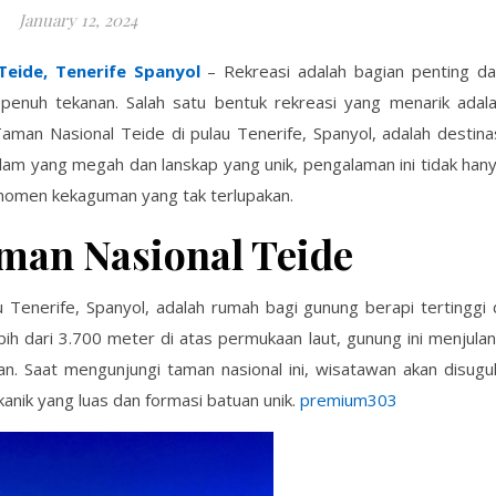
January 12, 2024
Teide, Tenerife Spanyol
– Rekreasi adalah bagian penting da
penuh tekanan. Salah satu bentuk rekreasi yang menarik adal
aman Nasional Teide di pulau Tenerife, Spanyol, adalah destina
lam yang megah dan lanskap yang unik, pengalaman ini tidak han
momen kekaguman yang tak terlupakan.
man Nasional Teide
 Tenerife, Spanyol, adalah rumah bagi gunung berapi tertinggi 
ih dari 3.700 meter di atas permukaan laut, gunung ini menjula
n. Saat mengunjungi taman nasional ini, wisatawan akan disugu
nik yang luas dan formasi batuan unik.
premium303