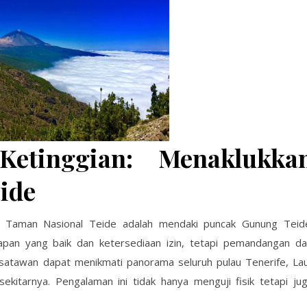
Ketinggian: Menaklukka
ide
di Taman Nasional Teide adalah mendaki puncak Gunung Teid
pan yang baik dan ketersediaan izin, tetapi pemandangan da
Wisatawan dapat menikmati panorama seluruh pulau Tenerife, La
ekitarnya. Pengalaman ini tidak hanya menguji fisik tetapi ju