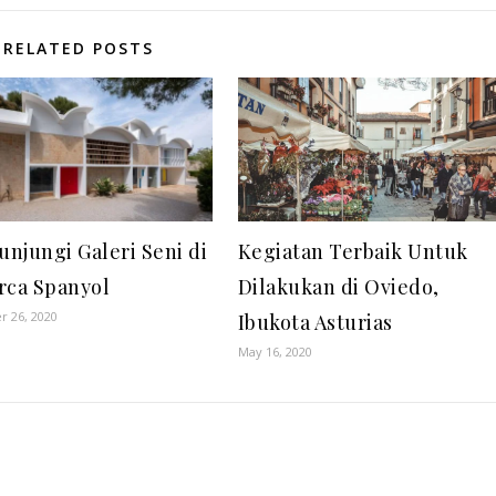
RELATED POSTS
njungi Galeri Seni di
Kegiatan Terbaik Untuk
rca Spanyol
Dilakukan di Oviedo,
 26, 2020
Ibukota Asturias
May 16, 2020