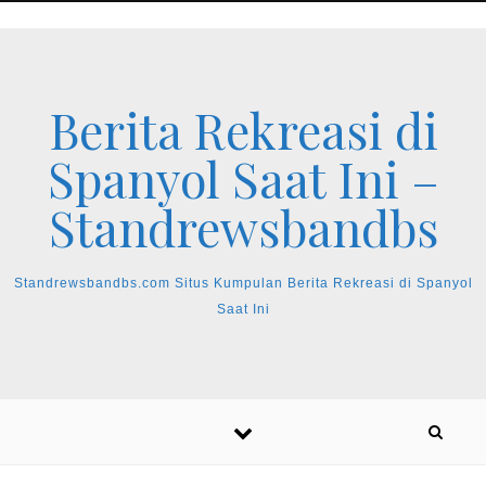
Skip to content
Berita Rekreasi di
Spanyol Saat Ini –
Standrewsbandbs
Standrewsbandbs.com Situs Kumpulan Berita Rekreasi di Spanyol
Saat Ini