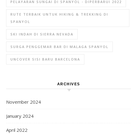
PELAYARAN SUNGAI DI SPANYOL - DIPERBARUI 2022
RUTE TERBAIK UNTUK HIKING & TREKKING DI
SPANYOL
SKI INDAH DI SIERRA NEVADA
SURGA PENGGEMAR BAR DI MALAGA SPANYOL
UNCOVER SISI BARU BARCELONA
ARCHIVES
November 2024
January 2024
April 2022