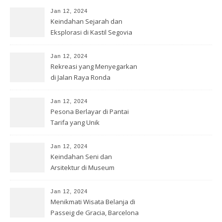
Jan 12, 2024
Keindahan Sejarah dan
Eksplorasi di Kastil Segovia
Jan 12, 2024
Rekreasi yang Menyegarkan
di Jalan Raya Ronda
Jan 12, 2024
Pesona Berlayar di Pantai
Tarifa yang Unik
Jan 12, 2024
Keindahan Seni dan
Arsitektur di Museum
Guggenheim, Bilbao
Jan 12, 2024
Menikmati Wisata Belanja di
Passeig de Gracia, Barcelona