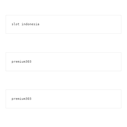
slot indonesia
premium303
premium303