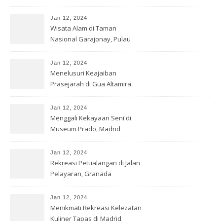
Madrid
Jan 12, 2024
Wisata Alam di Taman
Nasional Garajonay, Pulau
Gomera
Jan 12, 2024
Menelusuri Keajaiban
Prasejarah di Gua Altamira
Jan 12, 2024
Menggali Kekayaan Seni di
Museum Prado, Madrid
Jan 12, 2024
Rekreasi Petualangan di Jalan
Pelayaran, Granada
Jan 12, 2024
Menikmati Rekreasi Kelezatan
Kuliner Tapas di Madrid